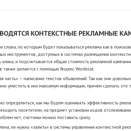
ОВОДЯТСЯ КОНТЕКСТНЫЕ РЕКЛАМНЫЕ КА
слова, по которым будет показываться реклама как в поисковик
ных инструментов, доступных в системах размещения контекстн
 клика, и подсчитывается общая стоимость рекламной кампании 
в также делается с помощью Яндекс Wordstat.
я часть» — написание текстов объявлений. Так как они довольн
ужно уместить в них максимум информации, причем сделать это 
о определиться, как мы будем оценивать эффективность рекла
реходить посетители, на предмет установки кодов отслеживания
облем нет, счетчики можно поставить сразу.
лена, ее нужно «залить» в системы управления контекстной рек